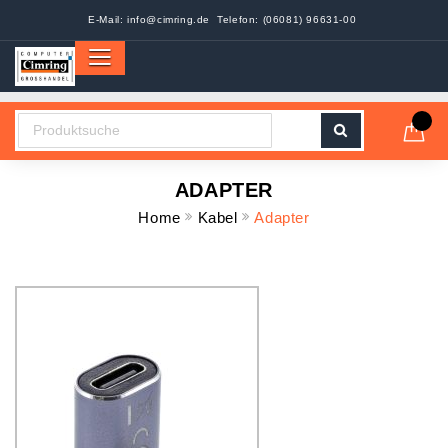
E-Mail:
info@cimring.de
Telefon: (06081) 96631-00
ADAPTER
Home
Kabel
Adapter