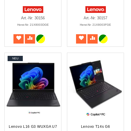
Art.-Nr: 30156
Art.-Nr: 30157
Herst-Nr: 21X8003DGE
Herst-Nr: 21X8003FGE
NEU
Lenovo L16 G3 WUXGA U7
Lenovo T14s G6