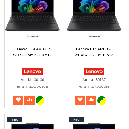
Lenovo L14 AMD G7
Lenovo L14 AMD G7
WUXGA AI5 32GB 512
WUXGA AI7 16GB 512
Art.-Nr: 30136
Art.-Nr: 30137
Herst-Nr: 21X60021GE
Herst-Nr: 21X6001JGE
NEU
NEU