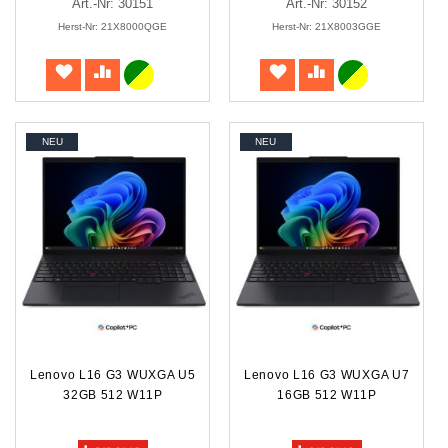
Art.-Nr: 30151
Art.-Nr: 30152
Herst-Nr: 21X8000QGE
Herst-Nr: 21X8003GGE
NEU
NEU
Lenovo L16 G3 WUXGA U5
Lenovo L16 G3 WUXGA U7
32GB 512 W11P
16GB 512 W11P