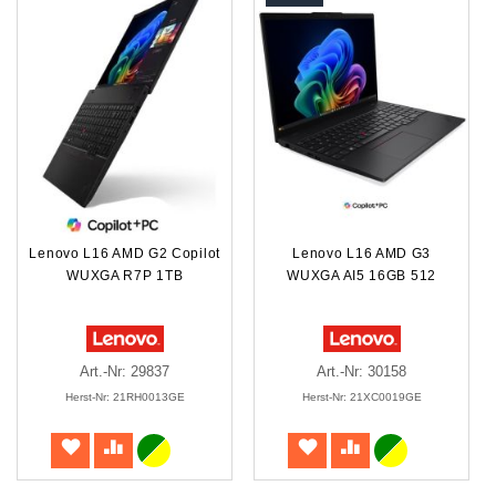
Lenovo L16 AMD G2 Copilot
Lenovo L16 AMD G3
WUXGA R7P 1TB
WUXGA AI5 16GB 512
Art.-Nr: 29837
Art.-Nr: 30158
Herst-Nr: 21RH0013GE
Herst-Nr: 21XC0019GE