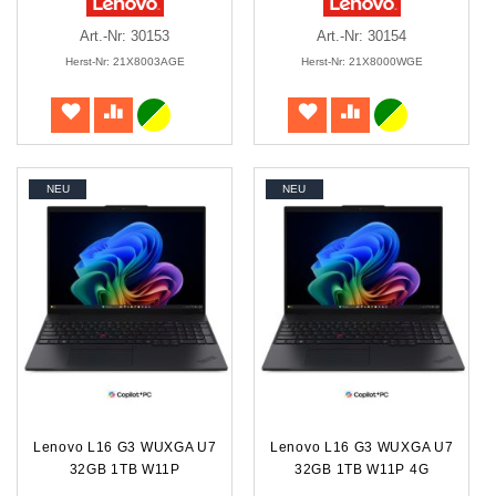
Art.-Nr: 30153
Art.-Nr: 30154
Herst-Nr: 21X8003AGE
Herst-Nr: 21X8000WGE
NEU
NEU
Lenovo L16 G3 WUXGA U7
Lenovo L16 G3 WUXGA U7
32GB 1TB W11P
32GB 1TB W11P 4G