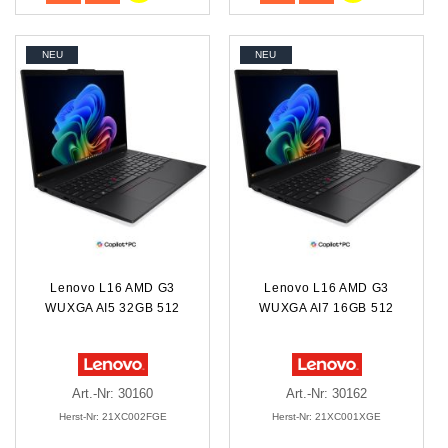
NEU
NEU
Lenovo L16 AMD G3
Lenovo L16 AMD G3
WUXGA AI5 32GB 512
WUXGA AI7 16GB 512
Art.-Nr: 30160
Art.-Nr: 30162
Herst-Nr: 21XC002FGE
Herst-Nr: 21XC001XGE