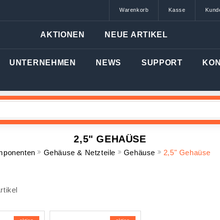
Warenkorb
Kasse
Kund
AKTIONEN
NEUE ARTIKEL
UNTERNEHMEN
NEWS
SUPPORT
KO
2,5" GEHAÜSE
mponenten
Gehäuse & Netzteile
Gehäuse
2,5" Gehaüse
rtikel