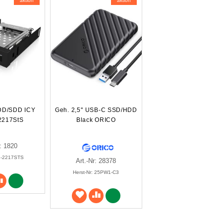
aktion
aktion
HDD/SDD ICY
Geh. 2,5'' USB-C SSD/HDD
2217StS
Black ORICO
r: 1820
IB-2217STS
Art.-Nr: 28378
Herst-Nr: 25PW1-C3