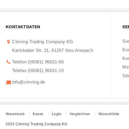
KONTAKTDATEN
SE
Suc
Cimring Trading Company KG
Erw
Karlsbader Str. 21, 61267 Neu-Anspach
Ko
Telefon (06081) 96631-00
Me
Telefax (06081) 96631-10
Si
info@cimring.de
Warenkorb
Kasse
LogIn
Vergleichen
Wunschliste
2025 Cimring Trading Company KG