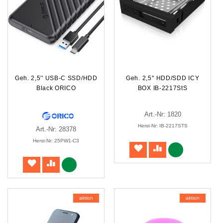
Geh. 2,5'' USB-C SSD/HDD
Geh. 2,5'' HDD/SDD ICY
Black ORICO
BOX IB-2217StS
Art.-Nr: 1820
Herst-Nr: IB-2217STS
Art.-Nr: 28378
Herst-Nr: 25PW1-C3
aktion
aktion