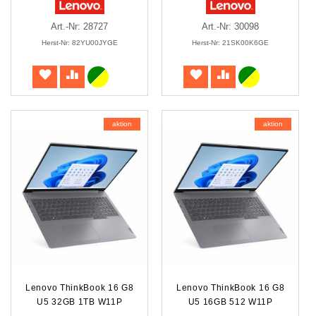
Art.-Nr: 28727
Art.-Nr: 30098
Herst-Nr: 82YU00JYGE
Herst-Nr: 21SK00K6GE
aktion
aktion
Lenovo ThinkBook 16 G8
Lenovo ThinkBook 16 G8
U5 32GB 1TB W11P
U5 16GB 512 W11P