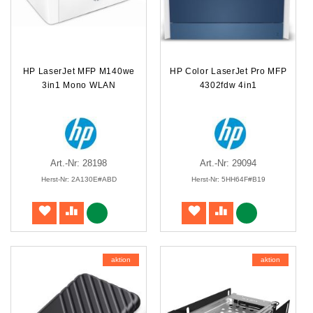
HP LaserJet MFP M140we
HP Color LaserJet Pro MFP
3in1 Mono WLAN
4302fdw 4in1
Art.-Nr: 28198
Art.-Nr: 29094
Herst-Nr: 2A130E#ABD
Herst-Nr: 5HH64F#B19
aktion
aktion