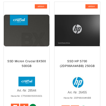
aktion
aktion
SSD Micron Crucial BX500
SSD HP S700
500GB
(2DP98AA#ABB) 250GB
Art.-Nr: 28544
Art.-Nr: 26455
Herst-Nr: CT500BX500SSD1
Herst-Nr: 2DP98AA#ABB