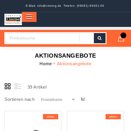
E-Mail:
info@cimring.de
Telefon: (06081) 96631-00
AKTIONSANGEBOTE
Home
Aktionsangebote
39
Artikel
In
Sortieren nach
aufsteigender
Reihenfolge
aktion
aktion