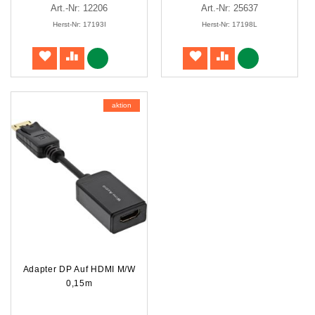
Art.-Nr: 12206
Art.-Nr: 25637
Herst-Nr: 17193I
Herst-Nr: 17198L
aktion
Adapter DP Auf HDMI M/W
0,15m