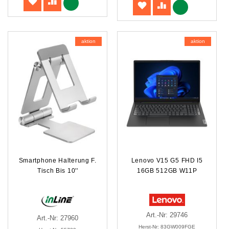
aktion
aktion
Smartphone Halterung F.
Lenovo V15 G5 FHD I5
Tisch Bis 10''
16GB 512GB W11P
Art.-Nr: 29746
Art.-Nr: 27960
Herst-Nr: 83GW009FGE