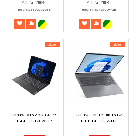
Art.-Nr: 29946
Art.-Nr: 28848
Herst-Nr: 83UU001LGE
Herst-Nr: 82YU00GWGE
aktion
aktion
Lenovo V15 AMD G4 R5
Lenovo ThinkBook 16 G8
16GB 512GB W11P
U9 16GB 512 W11P