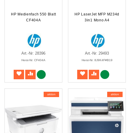
HP Medienfach 550 Blatt
HP LaserJet MFP M234d
CF404A
3in1 Mono A4
Art.-Nr: 28396
Art.-Nr: 29493
Herst-Nr: CF404A
Herst-Nr: 8J9K4F#B19
aktion
aktion