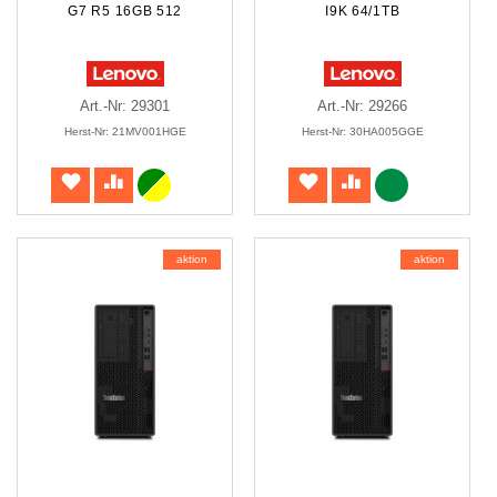
G7 R5 16GB 512
I9K 64/1TB
Art.-Nr: 29301
Art.-Nr: 29266
Herst-Nr: 21MV001HGE
Herst-Nr: 30HA005GGE
aktion
aktion