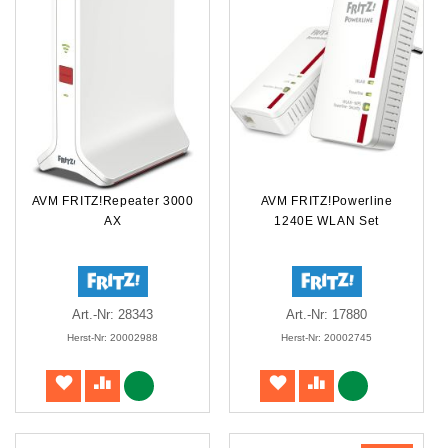
AVM FRITZ!Repeater 3000
AVM FRITZ!Powerline
AX
1240E WLAN Set
Art.-Nr: 28343
Art.-Nr: 17880
Herst-Nr: 20002988
Herst-Nr: 20002745