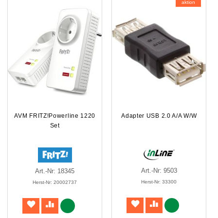
aktion
AVM FRITZ!Powerline 1220
Adapter USB 2.0 A/A W/W
Set
Art.-Nr: 9503
Art.-Nr: 18345
Herst-Nr: 33300
Herst-Nr: 20002737