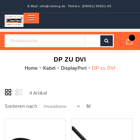
E-Mail:
info@cimring.de
Telefon: (06081) 96631-00
DP ZU DVI
Home
Kabel
DisplayPort
DP zu DVI
4
Artikel
In
Sortieren nach
absteigender
Reihenfolge