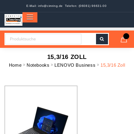
E-Mail:
info@cimring.de
Telefon: (06081) 96631-00
15,3/16 ZOLL
Home
Notebooks
LENOVO Business
15,3/16 Zoll