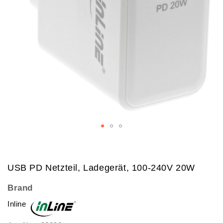
Skip
to
USB PD Netzteil, Ladegerät, 100-240V 20W
the
beginning
Brand
of
Inline
the
images