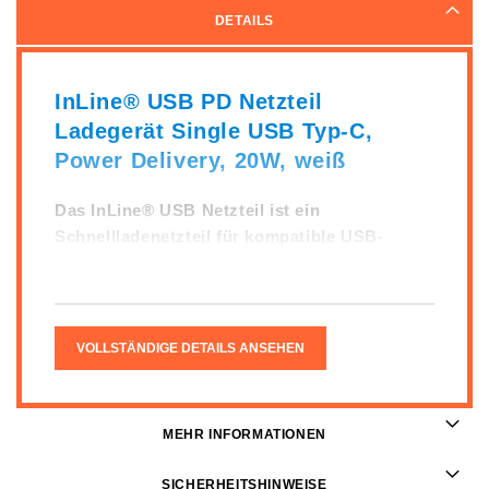
DETAILS
InLine® USB PD Netzteil
Ladegerät Single USB Typ-C,
Power Delivery, 20W, weiß
Das InLine® USB Netzteil ist ein
Schnellladenetzteil für kompatible USB-
Endgeräte, z.B. kompatibel zum iPhone.
Herkömmliche Endgeräte können ebenfalls
mit diesem Netzteil aufgeladen werden,
benötigen allerdings länger, bis sie
VOLLSTÄNDIGE DETAILS ANSEHEN
vollständig wieder geladen sind.
MEHR INFORMATIONEN
USB-Netzteil/Ladegerät
USB Typ-C PD-Ausgang: 5VDC/3A -
SICHERHEITSHINWEISE