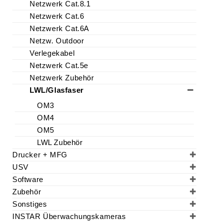
Netzwerk Cat.8.1
Artikel Länge:
3000.000000
Netzwerk Cat.6
cm
Netzwerk Cat.6A
Netzw. Outdoor
Außendurchmesser:
3,0 mm
Verlegekabel
Netzwerk Cat.5e
Biegeradius
>60 mm
Netzwerk Zubehör
(dynamisch):
LWL/Glasfaser
OM3
Biegeradius
>30 mm
(statisch):
OM4
OM5
Farbe:
Weiß
LWL Zubehör
Drucker + MFG
Faserklasse:
OS2
USV
(9/125µm)
Software
Zubehör
Kabel Ø:
3 mm
Sonstiges
INSTAR Überwachungskameras
Länge:
30 m