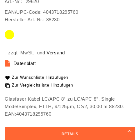
Art.-Nr.
29620
gallery
EAN/UPC-Code: 4043718295760
Hersteller Art. Nr.: 88230
zzgl. MwSt., und
Versand
Datenblatt
Zur Wunschliste Hinzufügen
Zur Vergleichsliste Hinzufügen
Glasfaser Kabel LC/APC 8° zu LC/APC 8°, Single
Mode/Simplex, FTTH, 9/125µm, OS2, 30,00 m 88230.
EAN:4043718295760
DETAILS