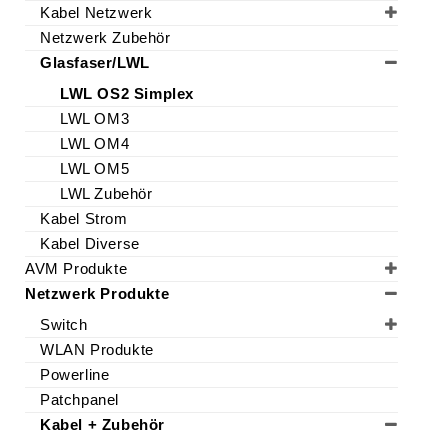
Kabel Netzwerk
- mit Testbericht beiliegend
Netzwerk Zubehör
- Entspricht IEC 610304-2 IEC60332-3-1
IEC60754-2 IEC 61754-20
Glasfaser/LWL
- Betriebstemperatur: -40 bis +85°C
LWL OS2 Simplex
- Lagertemperatur: -40 bis +85°C
LWL OM3
LWL OM4
LWL OM5
LWL Zubehör
Technische Daten
Kabel Strom
Kabel Diverse
Anzahl Fasern:
Simplex
AVM Produkte
(FTTH)
Netzwerk Produkte
Switch
Artikel Breite:
1.000000
WLAN Produkte
cm
Powerline
Patchpanel
Artikel Höhe:
0.800000
Kabel + Zubehör
cm