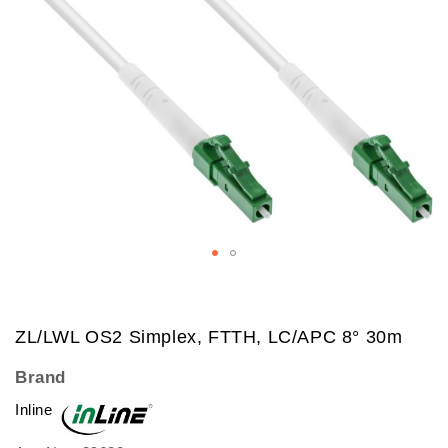
Skip
to
ZL/LWL OS2 Simplex, FTTH, LC/APC 8° 30m
the
beginning
Brand
of
Inline
the
images